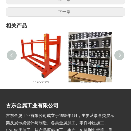
下一条:
相关产品
72执事架
储物架-鞋架
多功
古东金属工业有限公司
古东金属工业有限公司成立于1998年4月，主要从事各类展示
架及展示桌设计与制造、各类金属加工、零件冲压加工、
CNC铣床加工，从产品原料加工、生产、包装到出货等一贯