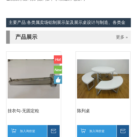
主要产品:各类属卖场铝制展示架及展示桌设计与制造、各类金
属加工、金属 冲压配件、冲床加工与制造、五金零件制造、零
产品展示
更多 »
件冲 压加工、CNC铣床加工 .零件冲压加工 .五金.展示架.金属家
用品.客制傢俱.家具.家用品 金属展示架. 陈列架. 推车等.欢迎来
电洽询+更多
挂衣勾-无固定粒
陈列桌
加入询价篮
询价
加入询价篮
询价