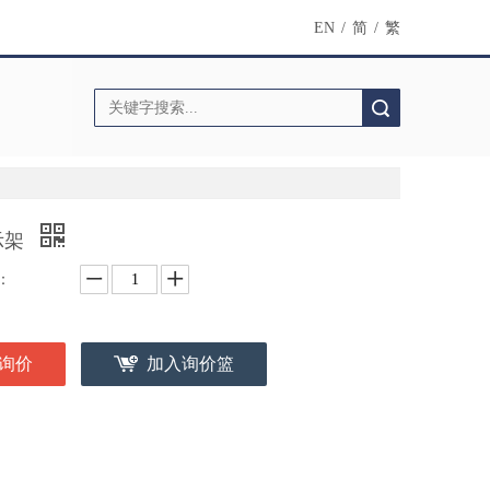
EN
/
简
/
繁
搜索
示架
：
询价
加入询价篮