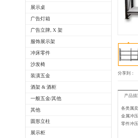
展示桌
广告灯箱
广告立牌, X 架
服饰展示架
冲床零件
沙发椅
分享到：
装潢五金
酒架 & 酒柜
产品描
一般五金/其他
各类属
其他
金属冲
圆形立柱
零件冲压
展示柜