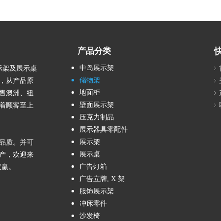
产品分类
中岛展示架
示架及展示桌
储物架
工，从产品原
地面柜
售澳洲、纽
壁面展示架
着顾客至上
压克力制品
展示器具零配件
展示架
品质。并可
展示桌
产，欢迎来
广告灯箱
双赢。
广告立牌, X 架
服饰展示架
冲床零件
沙发椅