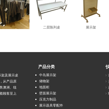
中岛服饰架
二层陈列桌
展示架
产品分类
中岛展示架
示架及展示桌
储物架
工，从产品原
地面柜
售澳洲、纽
壁面展示架
着顾客至上
压克力制品
展示器具零配件