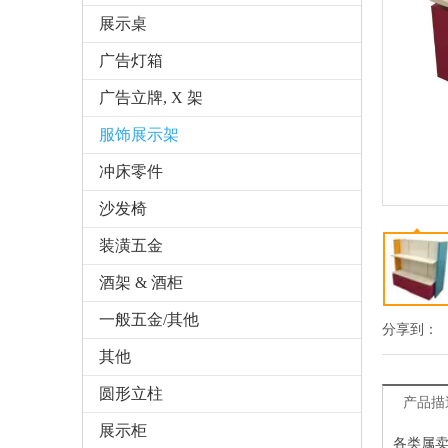
展示桌
广告灯箱
广告立牌, X 架
服饰展示架
冲床零件
沙发椅
装潢五金
酒架 & 酒柜
一般五金/其他
分享到：
其他
圆形立柱
产品描
展示柜
各类属