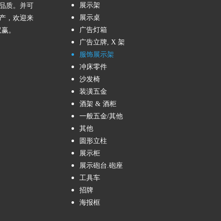
展示架
品质。并可
展示桌
产，欢迎来
广告灯箱
双赢。
广告立牌, X 架
服饰展示架
冲床零件
沙发椅
装潢五金
酒架 & 酒柜
一般五金/其他
其他
圆形立柱
展示柜
展示砲台.砲座
工具车
招牌
海报框