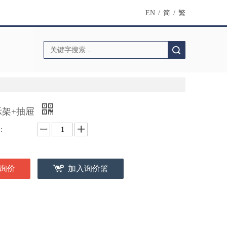
EN
/
简
/
繁
搜索
示架+抽屉
：
询价
加入询价篮