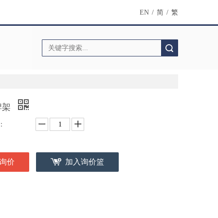
EN
/
简
/
繁
搜索
牌架
：
询价
加入询价篮