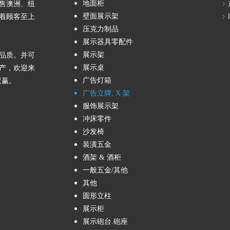
地面柜
售澳洲、纽
壁面展示架
着顾客至上
压克力制品
展示器具零配件
展示架
品质。并可
展示桌
产，欢迎来
广告灯箱
双赢。
广告立牌, X 架
服饰展示架
冲床零件
沙发椅
装潢五金
酒架 & 酒柜
一般五金/其他
其他
圆形立柱
展示柜
展示砲台.砲座