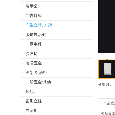
展示桌
广告灯箱
广告立牌, X 架
服饰展示架
冲床零件
沙发椅
装潢五金
酒架 & 酒柜
一般五金/其他
分享到：
其他
圆形立柱
产品描
展示柜
各类属